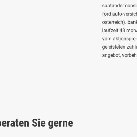
santander consu
ford auto-versic
österreich). ban
laufzeit 48 mon
vom aktionspreis
geleisteten zahl
angebot, vorbeha
eraten Sie gerne