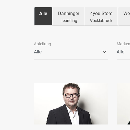
Alle
Danninger
4you Store
We
Leonding
Vöcklabruck
Abteilung
Marke