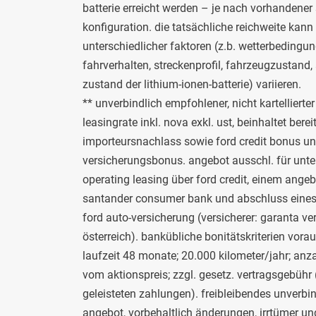
batterie erreicht werden – je nach vorhandener 
konfiguration. die tatsächliche reichweite kan
unterschiedlicher faktoren (z.b. wetterbedingun
fahrverhalten, streckenprofil, fahrzeugzustand, 
zustand der lithium-ionen-batterie) variieren.
** unverbindlich empfohlener, nicht kartellierter
leasingrate inkl. nova exkl. ust, beinhaltet berei
importeursnachlass sowie ford credit bonus u
versicherungsbonus. angebot ausschl. für unt
operating leasing über ford credit, einem angeb
santander consumer bank und abschluss eines 
ford auto-versicherung (versicherer: garanta v
österreich). bankübliche bonitätskriterien vora
laufzeit 48 monate; 20.000 kilometer/jahr; an
vom aktionspreis; zzgl. gesetz. vertragsgebühr 
geleisteten zahlungen). freibleibendes unverbi
angebot, vorbehaltlich änderungen, irrtümer un