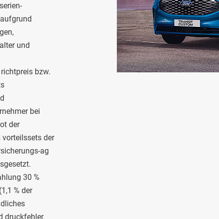
serien-
n aufgrund
gen,
alter und
 richtpreis bzw.
ts
nd
ernehmer bei
ot der
vorteilssets der
ersicherungs-ag
usgesetzt.
zahlung 30 %
(1,1 % der
ndliches
d druckfehler.