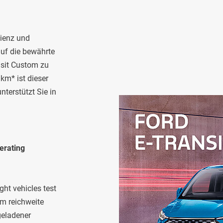
zienz und
auf die bewährte
nsit Custom zu
 km* ist dieser
nterstützt Sie in
perating
ht vehicles test
km reichweite
geladener