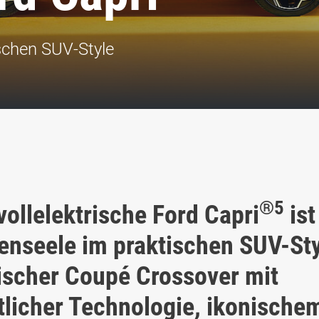
ischen SUV-Style
®
5
vollelektrische Ford Capri
ist
nseele im praktischen SUV-Sty
rischer Coupé Crossover mit
ttlicher Technologie, ikonische