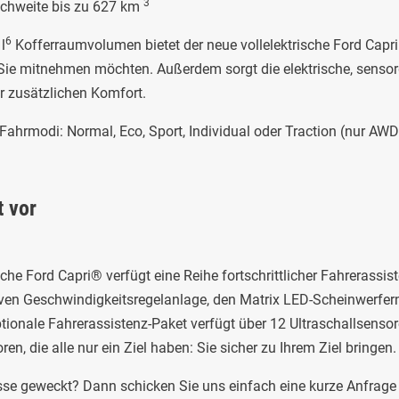
3
eichweite bis zu 627 km
6
l
Kofferraumvolumen bietet der neue vollelektrische Ford Capri
s Sie mitnehmen möchten. Außerdem sorgt die elektrische, sensor
r zusätzlichen Komfort.
Fahrmodi: Normal, Eco, Sport, Individual oder Traction (nur AWD
t vor
sche Ford Capri® verfügt eine Reihe fortschrittlicher Fahrerassi
tiven Geschwindigkeitsregelanlage, den Matrix LED-Scheinwerfer
ionale Fahrerassistenz-Paket verfügt über 12 Ultraschallsenso
en, die alle nur ein Ziel haben: Sie sicher zu Ihrem Ziel bringen.
esse geweckt? Dann schicken Sie uns einfach eine kurze Anfrage