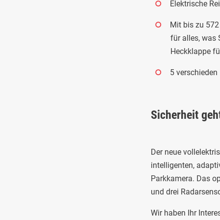
Elektrische R
Mit bis zu 572 
für alles, wa
Heckklappe fü
5 verschieden 
Sicherheit geh
Der neue vollelektri
intelligenten, adap
Parkkamera. Das opt
und drei Radarsensor
Wir haben Ihr Inter