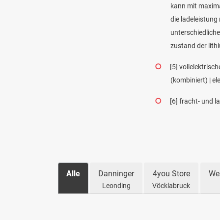
kann mit maxima
die ladeleistun
unterschiedliche
zustand der lith
[5]
vollelektrisc
(kombiniert) | e
[6]
fracht- und l
Alle
Danninger
4you Store
We
Leonding
Vöcklabruck