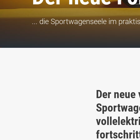
... die Sportwagenseele im prakt
Der neue 
Sportwage
vollelekt
fortschri