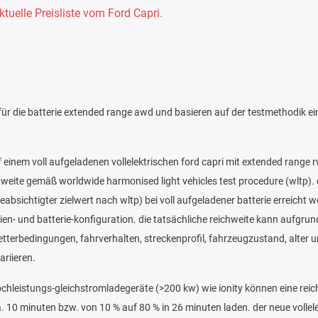
aktuelle Preisliste vom Ford Capri.
für die batterie extended range awd und basieren auf der testmethodik ei
 einem voll aufgeladenen vollelektrischen ford capri mit extended range 
hweite gemäß worldwide harmonised light vehicles test procedure (wltp).
eabsichtigter zielwert nach wltp) bei voll aufgeladener batterie erreicht 
en- und batterie-konfiguration. die tatsächliche reichweite kann aufgrun
etterbedingungen, fahrverhalten, streckenprofil, fahrzeugzustand, alter u
ariieren.
ochleistungs-gleichstromladegeräte (>200 kw) wie ionity können eine rei
a. 10 minuten bzw. von 10 % auf 80 % in 26 minuten laden. der neue vollele