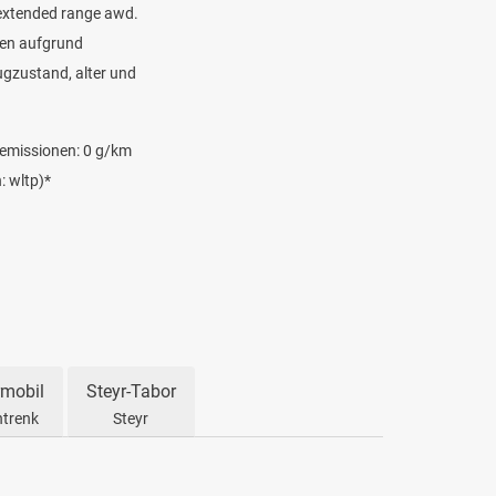
 extended range awd.
nen aufgrund
ugzustand, alter und
₂-emissionen: 0 g/km
: wltp)*
mobil
Steyr-Tabor
trenk
Steyr