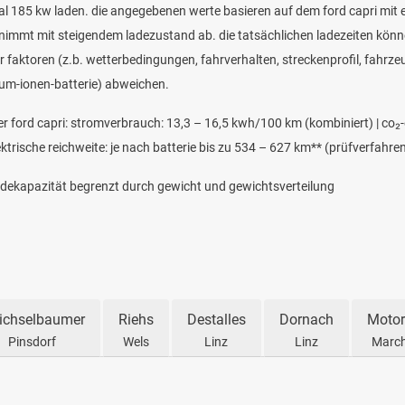
l 185 kw laden. die angegebenen werte basieren auf dem ford capri mit
g nimmt mit steigendem ladezustand ab. die tatsächlichen ladezeiten kön
r faktoren (z.b. wetterbedingungen, fahrverhalten, streckenprofil, fahrze
ium-ionen-batterie) abweichen.
her ford capri: stromverbrauch: 13,3 – 16,5 kwh/100 km (kombiniert) | co
lektrische reichweite: je nach batterie bis zu 534 – 627 km** (prüfverfahren
adekapazität begrenzt durch gewicht und gewichtsverteilung
ichselbaumer
Riehs
Destalles
Dornach
Motor
Pinsdorf
Wels
Linz
Linz
March