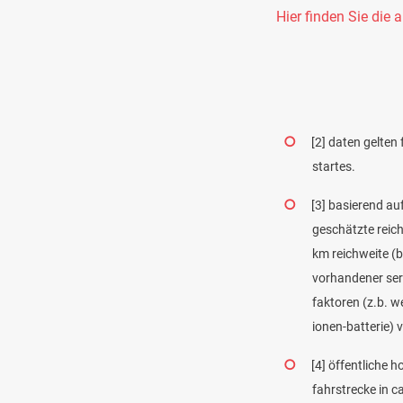
Hier finden Sie die 
[2]
daten gelten 
startes.
[3]
basierend auf
geschätzte reic
km reichweite (b
vorhandener seri
faktoren (z.b. w
ionen-batterie) v
[4]
öffentliche h
fahrstrecke in c