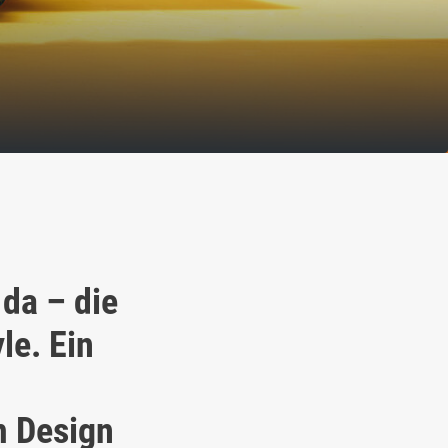
 da – die
le. Ein
m Design