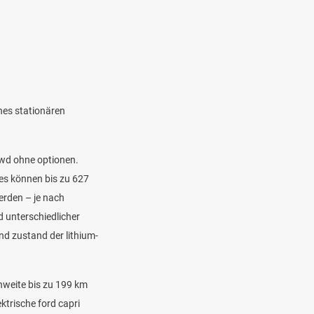
nes stationären
rwd ohne optionen.
 es können bis zu 627
werden – je nach
d unterschiedlicher
nd zustand der lithium-
chweite bis zu 199 km
ktrische ford capri